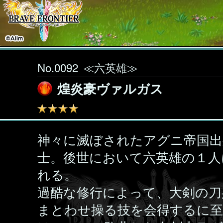
No.0092
≪六英雄≫
煌炎豪ヴァルガス
神々に滅ぼされたアグニ帝国出
士。後世において六英雄の１人
れる。
過酷な修行によって、大剣の刀
まとわせ操る技を会得するに