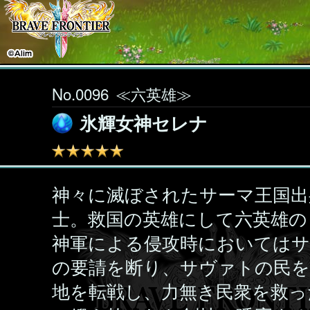
No.0096
≪六英雄≫
氷輝女神セレナ
神々に滅ぼされたサーマ王国出
士。救国の英雄にして六英雄の
神軍による侵攻時においてはサ
の要請を断り、サヴァトの民を
地を転戦し、力無き民衆を救っ