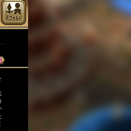
を
伝
奇
か
た
と