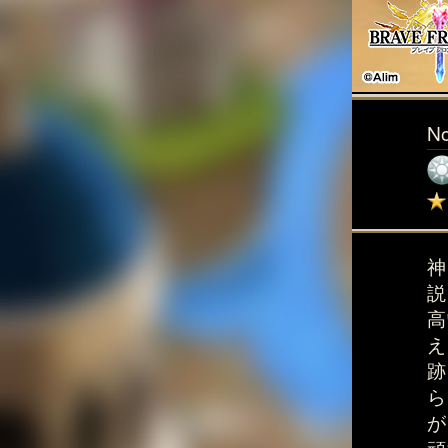
N
神
説
高
え
跡
ら
が
頑