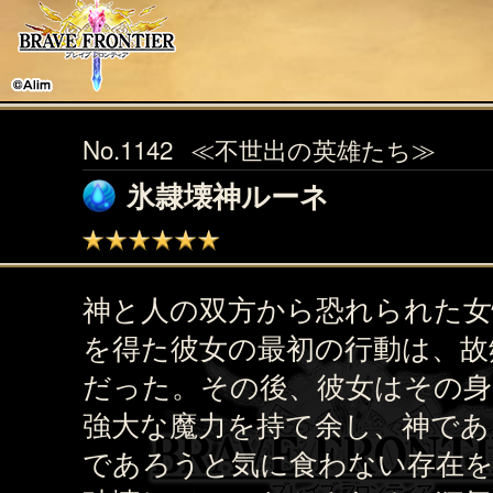
No.1142
≪不世出の英雄たち≫
氷隷壊神ルーネ
神と人の双方から恐れられた女
を得た彼女の最初の行動は、故
だった。その後、彼女はその身
強大な魔力を持て余し、神であ
であろうと気に食わない存在を