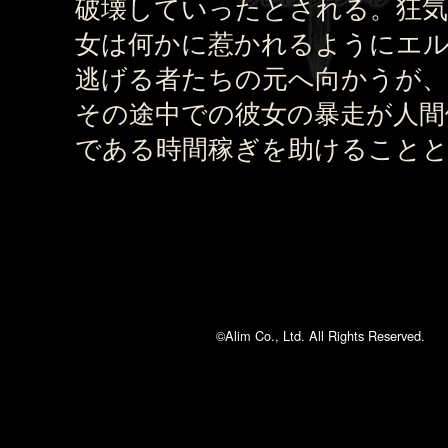
破壊していったとされる。狂気
女は何かに惹かれるようにエ
逃げる者たちの元へ向かうが、
その途中での彼女の暴走が人間
である時間稼ぎを助けること
©Alim Co., Ltd. All Rights Reserved.