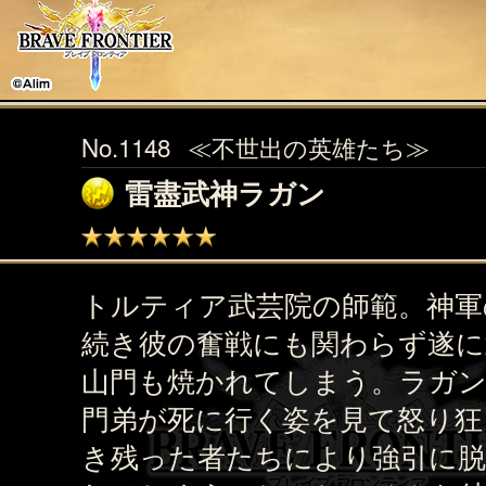
No.1148
≪不世出の英雄たち≫
雷盡武神ラガン
トルティア武芸院の師範。神軍
続き彼の奮戦にも関わらず遂に
山門も焼かれてしまう。ラガ
門弟が死に行く姿を見て怒り狂
き残った者たちにより強引に