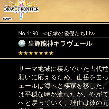
No.1190
≪伝承の俊傑たちIII≫
皇輝龍神キラヴェール
サーマ地域に棲んでいた古代竜
願いに応えるため、山岳を去
ェールは海へと棲家を移した
は平穏な時が流れたが、やがて
へと戻っていく。理由は彼の元