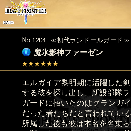
No.1204
≪初代ランドールガード≫
魔氷影神ファーゼン
エルガイア黎明期に活躍した剣
する彼を探し出し、新設部隊ラ
ガードに招いたのはグランガ
だった者たちだと言われてい
所属した後も彼は本名を名乗ら