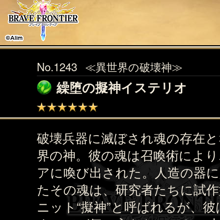
No.1243
≪異世界の破壊神≫
繰堕の擬神イステリオ
破壊兵器に滅ぼされ魂の存在と
界の神。彼の魂は召喚術により
アに喚び出された。人造の器に
たその魂は、研究者たちに試作
ニット“擬神”と呼ばれるが、彼