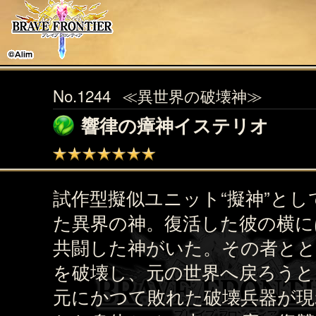
No.1244
≪異世界の破壊神≫
響律の瘴神イステリオ
試作型擬似ユニット“擬神”とし
た異界の神。復活した彼の横に
共闘した神がいた。その者とと
を破壊し、元の世界へ戻ろうと
元にかつて敗れた破壊兵器が現