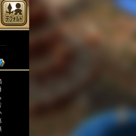
陥
勇
ち
舌
い
第
無