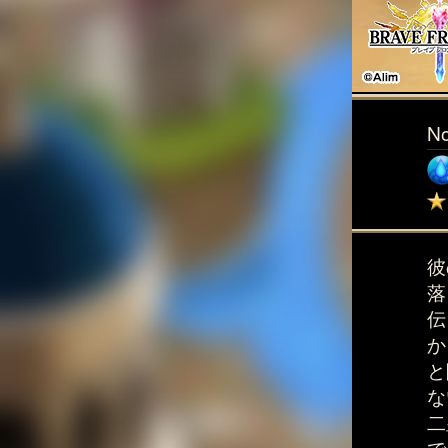
N
彼
落
伝
か
と
な
二
で