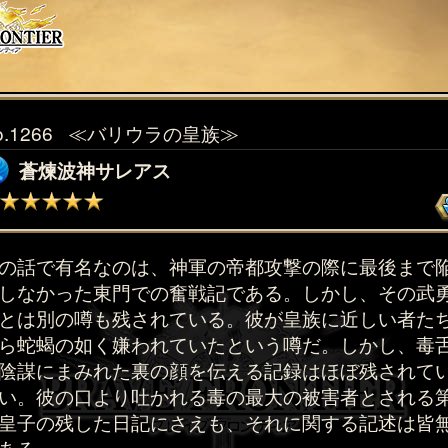
o.1266
≪バリウラの皇族≫
蒼煉波神サレアス
の話で有名なのは、神軍の帝都攻撃の際に最後まで
しなかった東門での奮戦記である。しかし、その武
とは別の噂も残されている。彼が皇族に近しい者た
ら蛇蝎の如く嫌われていたという噂だ。しかし、毒
陰謀にまみれた裏の顔を伝える記録はほぼ残されて
い。彼の口より吐かれる毒の最大の被害者とされる
皇子の残した日記にさえも、それに関する記述は皆
ある。