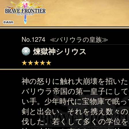
No.1274
≪バリウラの皇族≫
煉獄神シリウス
神の怒りに触れ大崩壊を招いた
バリウラ帝国の第一皇子にして
い手。少年時代に宝物庫で眠っ
剣と出会い、それを携え数々の
伐した。若くして多くの学位を