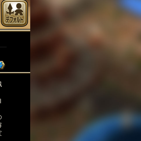
賊
自
。
の
解
宝