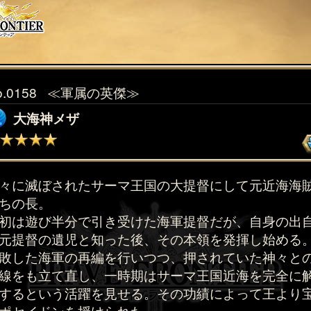
o.0158
≪軍属の英傑≫
大海神メザ
々に滅ぼされたサーマ王国の大提督にして元近海海
ちの長。
初は遊び半分で引き受けた海軍提督だが、自身の出
元提督の遺児と知った後、その本領を発揮し始める
敗した海軍の再編を行いつつ、押されていた神々と
線をも立て直し、一時期はサーマ王国近海を完全に
するという活躍を見せる。その功績によって王より
ポセイドンを授けられた。