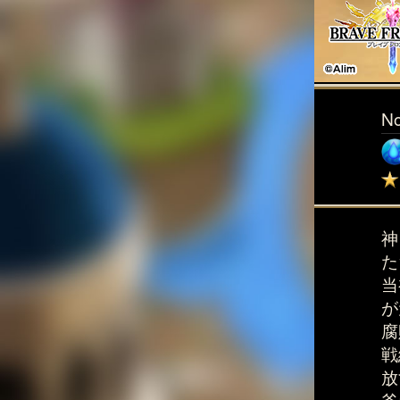
N
神
た
当
が
腐
戦
放
斧