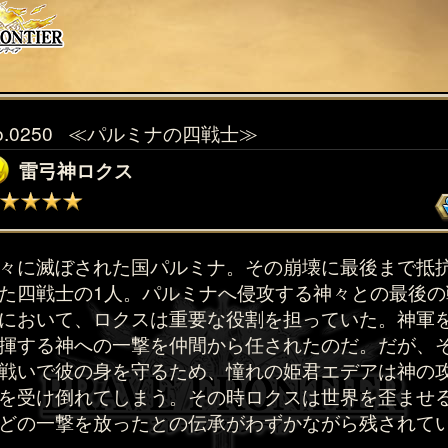
o.0250
≪パルミナの四戦士≫
雷弓神ロクス
々に滅ぼされた国パルミナ。その崩壊に最後まで抵
た四戦士の1人。パルミナへ侵攻する神々との最後の
において、ロクスは重要な役割を担っていた。神軍
揮する神への一撃を仲間から任されたのだ。だが、
戦いで彼の身を守るため、憧れの姫君エデアは神の
を受け倒れてしまう。その時ロクスは世界を歪ませ
どの一撃を放ったとの伝承がわずかながら残されて
。