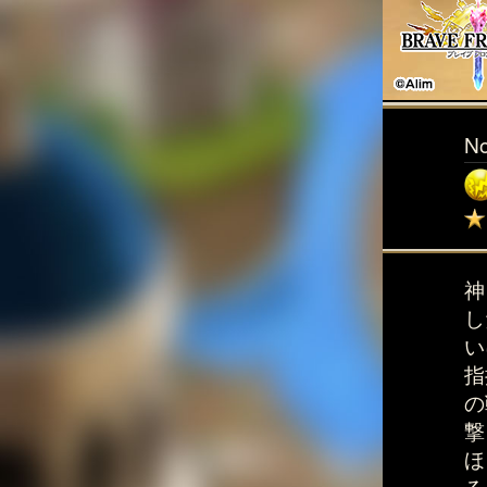
N
神
し
い
指
の
撃
ほ
る