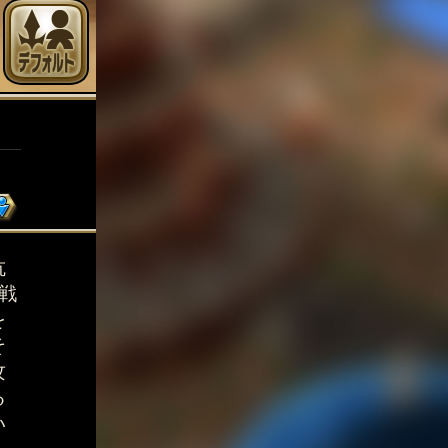
抗
戦
を
そ
攻
る
い