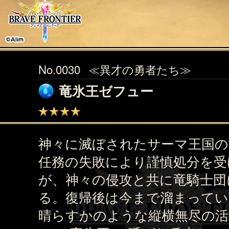
No.0030
≪異才の勇者たち≫
竜氷王ゼフュー
神々に滅ぼされたサーマ王国の
任務の失敗により謹慎処分を受
が、神々の侵攻と共に竜騎士団
る。復帰後は今まで溜まってい
晴らすかのような縦横無尽の活