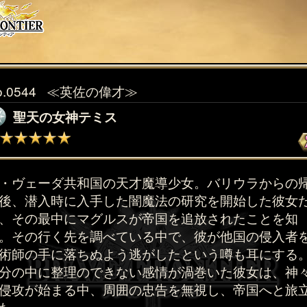
o.0544
≪英佐の偉才≫
聖天の女神テミス
・ヴェーダ共和国の天才魔導少女。バリウラからの
後、潜入時に入手した闇魔法の研究を開始した彼女
、その最中にマグルスが帝国を追放されたことを知
。その行く先を調べている中で、彼が他国の侵入者
術師の手に落ちぬよう逃がしたという噂も耳にする
分の中に整理のできない感情が渦巻いた彼女は、神
侵攻が始まる中、周囲の忠告を無視し、帝国へと旅
た。