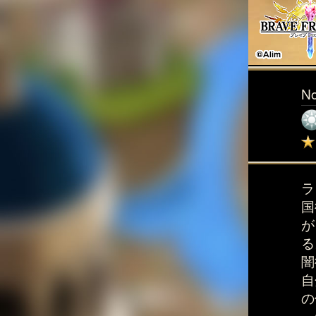
N
ラ
国
が
る
闇
自
の
っ