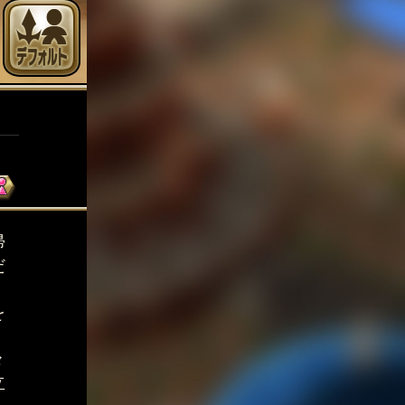
帰
だ
を
。
々
立