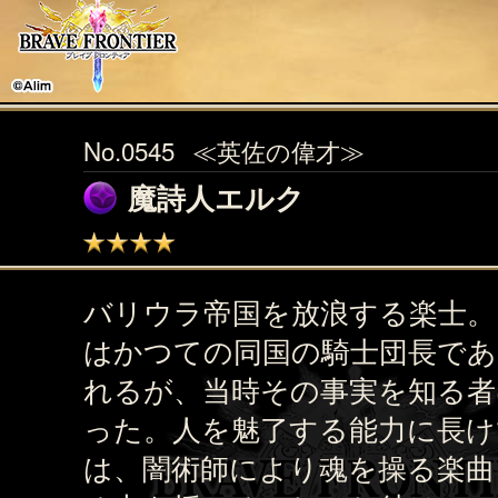
No.0545
≪英佐の偉才≫
魔詩人エルク
バリウラ帝国を放浪する楽士。
はかつての同国の騎士団長で
れるが、当時その事実を知る者
った。人を魅了する能力に長け
は、闇術師により魂を操る楽曲