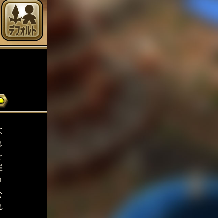
は
れ
を
罪
申
公
れ