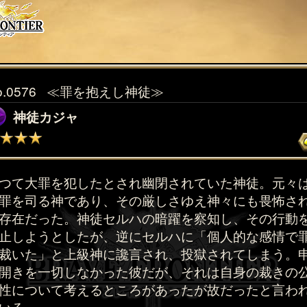
o.0576
≪罪を抱えし神徒≫
神徒カジャ
つて大罪を犯したとされ幽閉されていた神徒。元々
罪を司る神であり、その厳しさゆえ神々にも畏怖さ
存在だった。神徒セルハの暗躍を察知し、その行動
止しようとしたが、逆にセルハに「個人的な感情で
裁いた」と上級神に讒言され、投獄されてしまう。
開きを一切しなかった彼だが、それは自身の裁きの
性について考えるところがあったが故だったと言わ
いる。