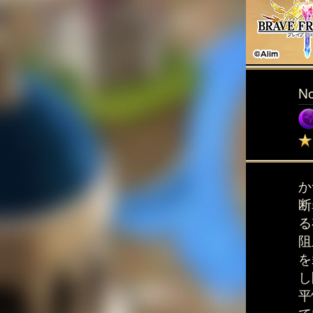
N
か
断
る
阻
を
し
平
て