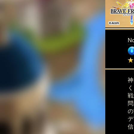
N
神
く
戦
問
の
デ
信