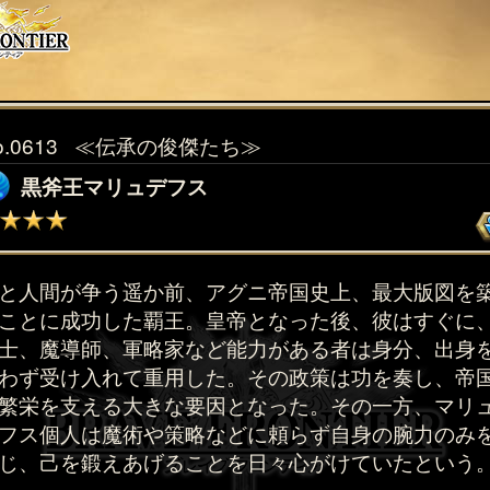
o.0613
≪伝承の俊傑たち≫
黒斧王マリュデフス
と人間が争う遥か前、アグニ帝国史上、最大版図を
ことに成功した覇王。皇帝となった後、彼はすぐに
士、魔導師、軍略家など能力がある者は身分、出身
わず受け入れて重用した。その政策は功を奏し、帝
繁栄を支える大きな要因となった。その一方、マリ
フス個人は魔術や策略などに頼らず自身の腕力のみ
じ、己を鍛えあげることを日々心がけていたという