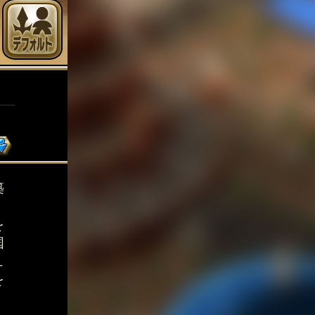
築
、
を
国
ュ
を
。