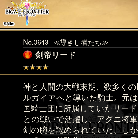
No.0643
≪導きし者たち≫
剣帝リード
神と人間の大戦末期、数多くの
ルガイアへと導いた騎士。元
国騎士団に所属していたリード
との戦いで活躍し、アグニ将
剣の腕を認められていた。しか