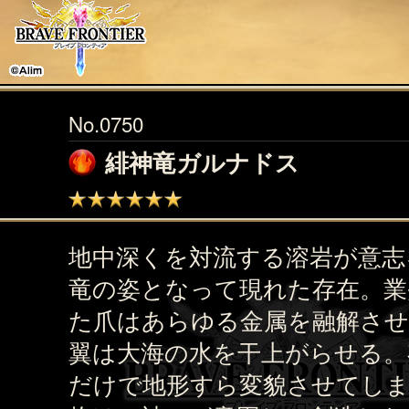
No.0750
緋神竜ガルナドス
地中深くを対流する溶岩が意志
竜の姿となって現れた存在。業
た爪はあらゆる金属を融解させ
翼は大海の水を干上がらせる。
だけで地形すら変貌させてし