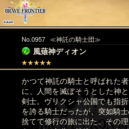
No.0957
≪神託の騎士団≫
風薙神ディオン
かつて神託の騎士と呼ばれた
に、人間を滅ぼそうとした神と
剣士。ヴリクシャ公国でも指折
を誇る騎士だったが、突如騎士
捨てて修行の旅に出た。その理