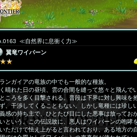
o.0163
≪自然界に息衝く力≫
翼竜ワイバーン
ランガイアの竜族の中でも一般的な種族。
く晴れた日の昼頃、雲の合間を縫って悠々と飛んで
ところを多く目撃される。普段は下界に対し興味を
ず、干渉してくることもない。しかし竜種には珍し
義感の持ち主で、ひとたび目にした悪事は放ってお
いという。この伝説故に、悪人はワイバーンの咆哮
いただけで怯え上がると言われており、ある地方の
団では合図としてワイバーンの声真似が使われてい