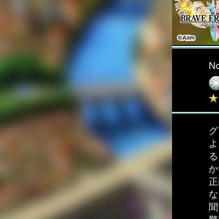
N
グ
よ
る
か
正
な
聞
警