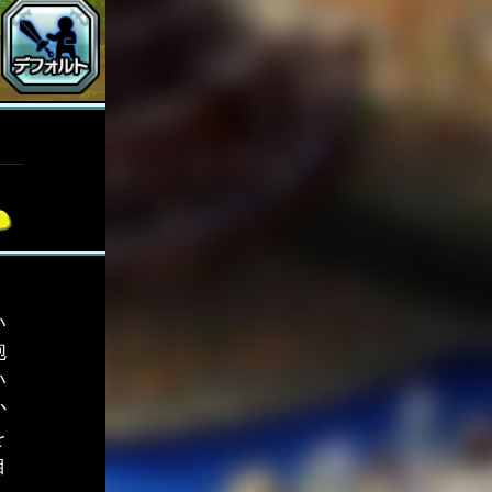
い
抱
い
か
を
自