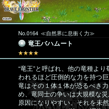
No.0164
≪自然界に息衝く力≫
竜王バハムート
“竜王”と呼ばれ、他の竜種より
われるほど圧倒的な力を持つ巨
竜はその１体１体が恐るべき力
め、竜同士の争いは大規模な災
原因になりやすい。それを未