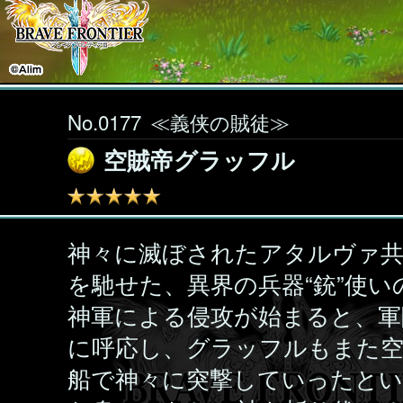
No.0177
≪義侠の賊徒≫
空賊帝グラッフル
神々に滅ぼされたアタルヴァ共
を馳せた、異界の兵器“銃”使い
神軍による侵攻が始まると、軍
に呼応し、グラッフルもまた
船で神々に突撃していったとい