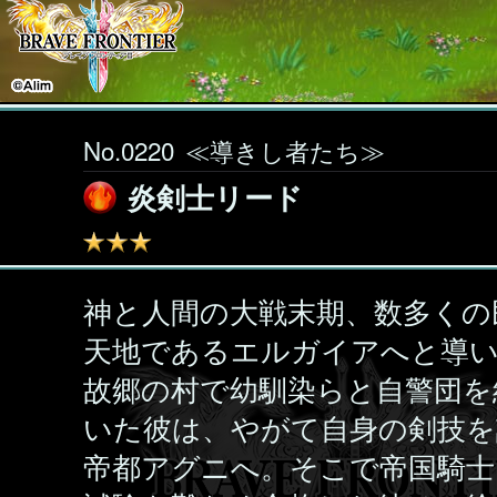
No.0220
≪導きし者たち≫
炎剣士リード
神と人間の大戦末期、数多くの
天地であるエルガイアへと導
故郷の村で幼馴染らと自警団を
いた彼は、やがて自身の剣技を
帝都アグニへ。そこで帝国騎士