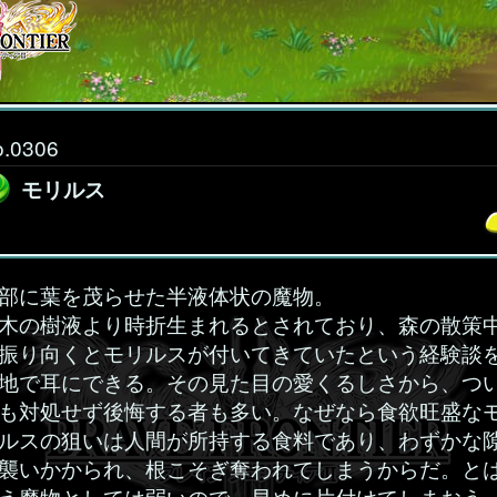
o.0306
モリルス
部に葉を茂らせた半液体状の魔物。
木の樹液より時折生まれるとされており、森の散策
振り向くとモリルスが付いてきていたという経験談
地で耳にできる。その見た目の愛くるしさから、つ
も対処せず後悔する者も多い。なぜなら食欲旺盛な
ルスの狙いは人間が所持する食料であり、わずかな
襲いかかられ、根こそぎ奪われてしまうからだ。と
え魔物としては弱いので、早めに片付けてしまおう