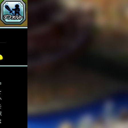
中
を
い
モ
隙
は
。