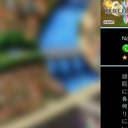
N
頭
巨
に
各
何
リ
に
い