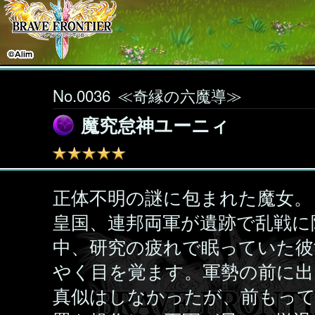
No.0036
≪奇縁の六魔導≫
魔究怠神ユーニィ
正体不明の謎に包まれた魔女。
皇国、連邦両軍が遺跡で乱戦に
中、研究の疲れで眠っていた彼
やく目を覚ます。軍勢の前に出
真似はしなかったが、前もっ