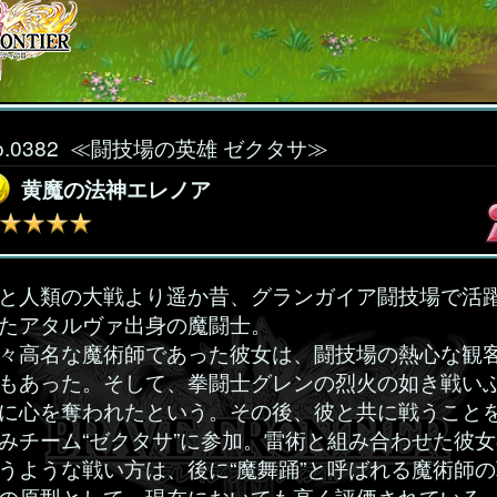
o.0382
≪闘技場の英雄 ゼクタサ≫
黄魔の法神エレノア
と人類の大戦より遥か昔、グランガイア闘技場で活
たアタルヴァ出身の魔闘士。
々高名な魔術師であった彼女は、闘技場の熱心な観
もあった。そして、拳闘士グレンの烈火の如き戦い
に心を奪われたという。その後、彼と共に戦うこと
みチーム“ゼクタサ”に参加。雷術と組み合わせた彼女
うような戦い方は、後に“魔舞踊”と呼ばれる魔術師の
の原型として、現在においても高く評価されている