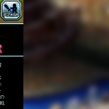
躍
客
ぶ
を
の
戦
。