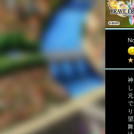
N
神
し
元
で
り
望
舞
法