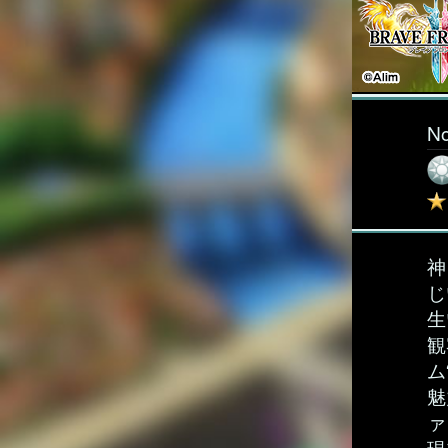
N
神
じ
生
観
ム
魅
ァ
現