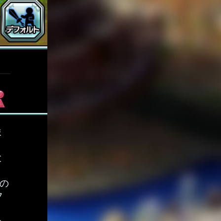
ま
と
の
フ
、
々