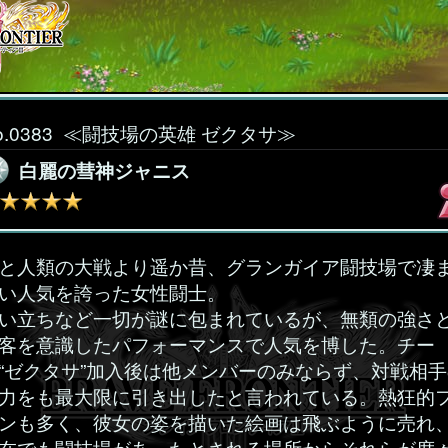
o.0383
≪闘技場の英雄 ゼクタサ≫
白麗の彗神ジャニス
と人類の大戦より遥か昔、グランガイア闘技場で凄
い人気を誇った女性闘士。
い立ちなど一切が謎に包まれているが、無類の強さ
客を意識したパフォーマンスで人気を博した。チー
“ゼクタサ”加入後は他メンバーのみならず、対戦相手
力をも最大限に引き出したと言われている。熱狂的
ンも多く、彼女の姿を描いた絵画は飛ぶように売れ
在でも闘技場があったとされる場所からそれらが度