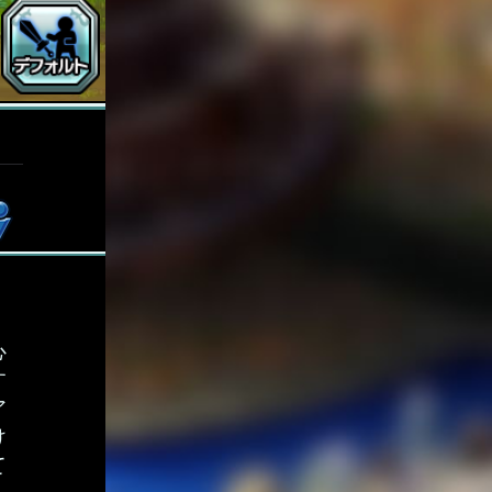
、
心
す
ア
け
て