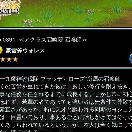
o.0391
≪アクラス召喚院 召喚師≫
豪雷斧ウォレス
十九魔神討伐隊“ブラッディローズ”所属の召喚師。
くの苦労を重ねてきた彼は、厳しい修行を耐え抜き
事な任務を任されるまでに成長する。しかし常に初
忘れず、若輩の者であっても強い者は無条件で尊敬
素直さがあった。特に天才と謳われる同期のヨシュ
は一目置いており、事あるごとに話しかけてはそっ
くあしらわれているという。が、本人は全く気にし
ない様子である。