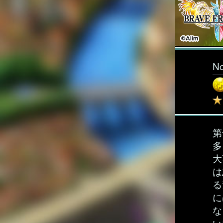
N
第
多
大
は
る
に
な
い