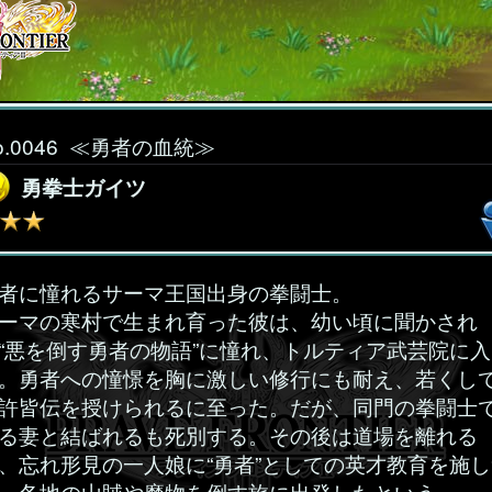
o.0046
≪勇者の血統≫
勇拳士ガイツ
者に憧れるサーマ王国出身の拳闘士。
ーマの寒村で生まれ育った彼は、幼い頃に聞かされ
“悪を倒す勇者の物語”に憧れ、トルティア武芸院に入
。勇者への憧憬を胸に激しい修行にも耐え、若くし
許皆伝を授けられるに至った。だが、同門の拳闘士
る妻と結ばれるも死別する。その後は道場を離れる
、忘れ形見の一人娘に“勇者”としての英才教育を施し
、各地の山賊や魔物を倒す旅に出発したという。