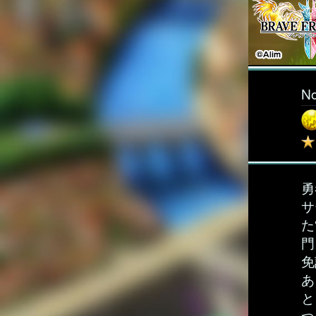
N
勇
サ
た
門
免
あ
と
つ