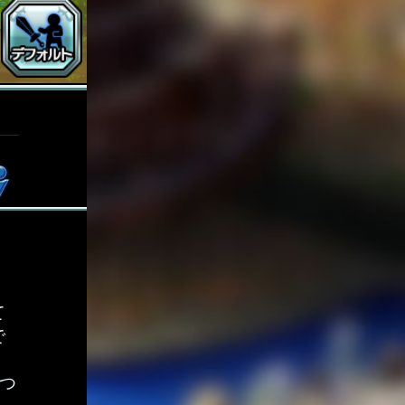
て
で
つ