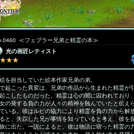
o.0460
≪フェブラー兄弟と精霊の本≫
光の画匠レティスト
絵を担当していた絵本作家兄弟の弟。
で起こった異変は、兄弟の作品から生まれた精霊が
起こしたものだった。精霊は心の闇に囚われており
女の発する負の力が人々の精神を蝕んでいたと伝え
ている。彼はルピの協力により精霊を負の力から解
ると、失踪した兄が事情を知っていると考え、彼を
旅に出た。一説によると、彼は物語に宿った精霊の
身にまとうことができたとされ、超人的な力を発揮