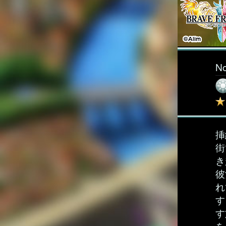
N
挿
街
き
彼
れ
す
す
を