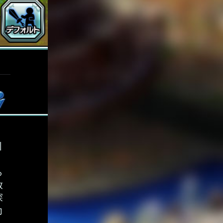
引
、
ら
放
探
力
し