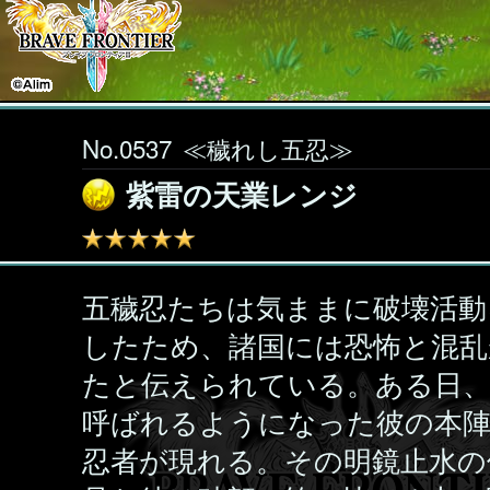
No.0537
≪穢れし五忍≫
紫雷の天業レンジ
五穢忍たちは気ままに破壊活動
したため、諸国には恐怖と混乱
たと伝えられている。ある日、
呼ばれるようになった彼の本
忍者が現れる。その明鏡止水の