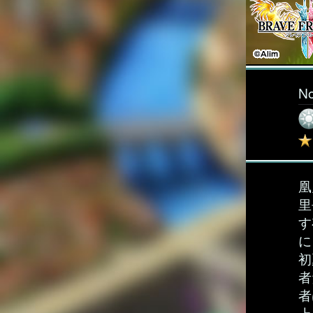
N
凰
里
す
に
初
者
者
上