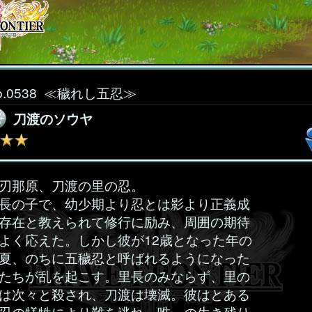
o.0538
≪穢れし五忍≫
刀渡のソウヤ
刃那原、刀渡の里の忍。
長の子で、幼少期より忍とは影より正義成
存在と教えられて修行に励み、周囲の期待
よく応えた。しかし彼が12歳となった年の
夏、のちに五穢忍と呼ばれるようになった
たちが乱を起こす。里長のみならず、里の
は次々と殺され、刀渡は壊滅。彼はとある
忍の犠牲により難を逃れ、唯一の生き残り