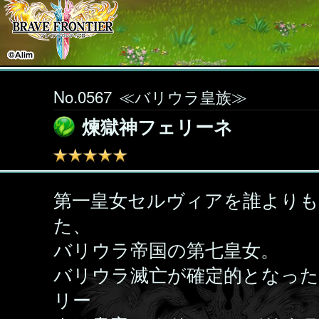
No.0567
≪バリウラ皇族≫
煉獄神フェリーネ
第一皇女セルヴィアを誰より
た、
バリウラ帝国の第七皇女。
バリウラ滅亡が確定的となった
リー