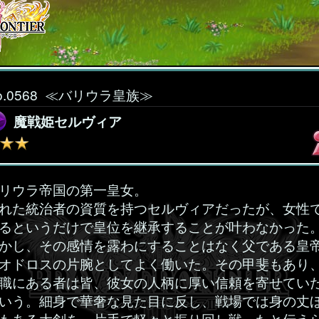
o.0568
≪バリウラ皇族≫
魔戦姫セルヴィア
リウラ帝国の第一皇女。
れた統治者の資質を持つセルヴィアだったが、女性
るというだけで皇位を継承することが叶わなかった
かし、その感情を露わにすることはなく父である皇
オドロスの片腕としてよく働いた。その甲斐もあり
職にある者は皆、彼女の人柄に厚い信頼を寄せてい
いう。細身で華奢な見た目に反し、戦場では身の丈
もある大剣を、片手で軽々と振り回し戦ったと伝え