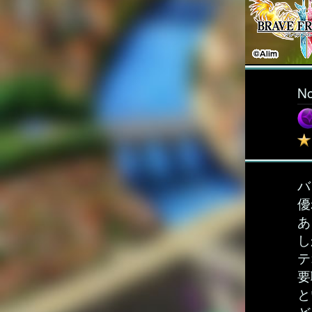
N
バ
優
あ
し
テ
要
と
ど