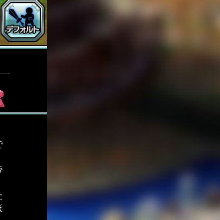
で
。
帝
、
た
ほ
ら