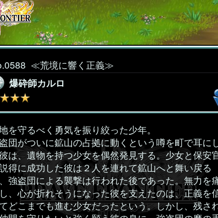
o.0588
≪荒境に響く正義≫
爆砕師カルロ
地を守るべく勇気を振り絞った少年。
盗団がついに鉱山の占拠に動くという噂を町で耳に
彼は、遺物を持つ少女を偶然発見する。少女と保安
説得に成功した彼は２人を連れて鉱山へと舞い戻る
、強盗団による襲撃は行われた後であった。無力を
し、心が折れそうになった彼を支えたのは、正義を
てどこまでも進む少女だったという。しかし、残さ
仲間を守りたいと強く願う彼の身に、強盗団の魔の