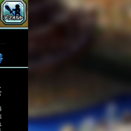
し
官
痛
信
れ
手