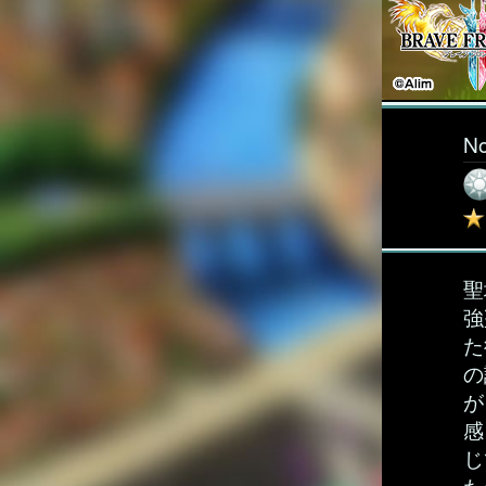
N
聖
強
た
の
が
感
じ
た