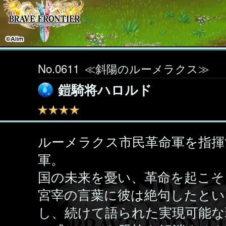
No.0611
≪斜陽のルーメラクス≫
鎧騎将ハロルド
ルーメラクス市民革命軍を指揮
軍。
国の未来を憂い、革命を起こそ
宮宰の言葉に彼は絶句したとい
し、続けて語られた実現可能な