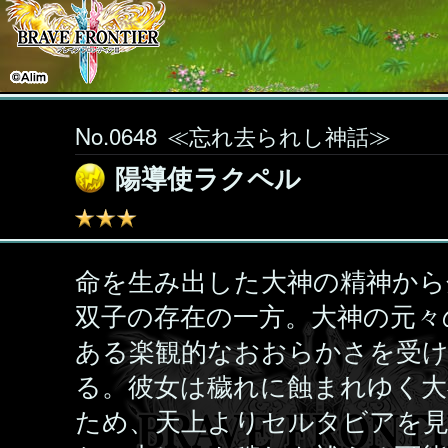
No.0648
≪忘れ去られし神話≫
陽導使ラクペル
命を生み出した大神の精神から
双子の存在の一方。大神の元々
ある楽観的なおおらかさを受
る。彼女は穢れに蝕まれゆく大
ため、天上よりセルタビアを