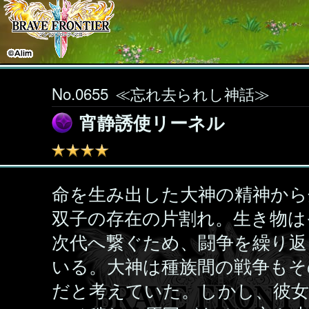
No.0655
≪忘れ去られし神話≫
宵静誘使リーネル
命を生み出した大神の精神から
双子の存在の片割れ。生き物は
次代へ繋ぐため、闘争を繰り返
いる。大神は種族間の戦争もそ
だと考えていた。しかし、彼