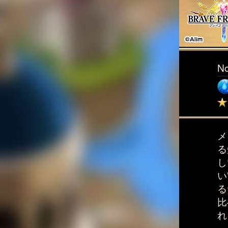
N
メ
る
し
い
る
比
れ