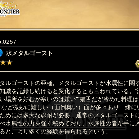
o.0257
水メタルゴースト
タルゴーストの亜種。メタルゴーストが水属性に関
知識を記録し続けると変化するとも言われている。“
い場所を好むが寒いのは嫌い”“猫舌だが冷めた料理は
”など微妙に難しい（面倒臭い）面が多々あり一緒に
ためには多大な忍耐が必要。通常のメタルゴースト
べ水属性の力を強く秘めており、水属性の者が手に
ると、より多くの経験を得られるという。