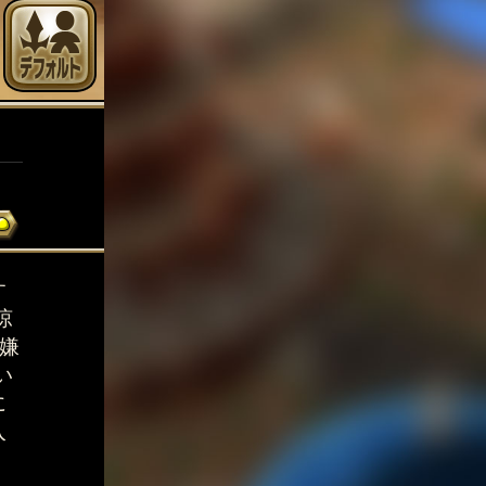
す
涼
嫌
い
に
入