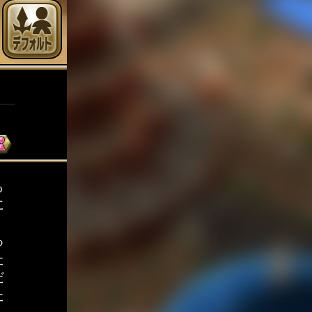
も
に
。
る
た
だ
た