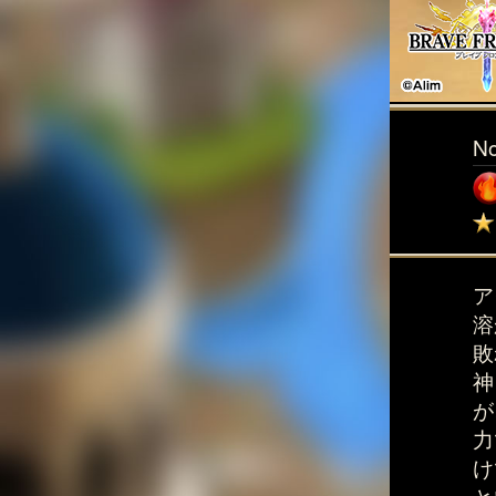
N
ア
溶
敗
神
が
力
け
と