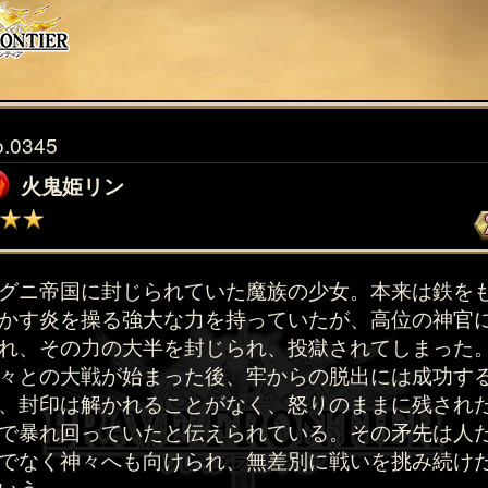
o.0345
火鬼姫リン
グニ帝国に封じられていた魔族の少女。本来は鉄を
かす炎を操る強大な力を持っていたが、高位の神官
れ、その力の大半を封じられ、投獄されてしまった
々との大戦が始まった後、牢からの脱出には成功す
、封印は解かれることがなく、怒りのままに残され
で暴れ回っていたと伝えられている。その矛先は人
でなく神々へも向けられ、無差別に戦いを挑み続け
いう。