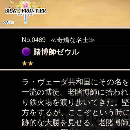
No.0469
≪奇矯な名士≫
賭博師ゼウル
ラ・ヴェーダ共和国にその名を
一流の博徒。老賭博師に拾われ
り鉄火場を渡り歩いてきた。堅
方をするが、ここぞという時
跡的な大勝を見せる。老賭博師