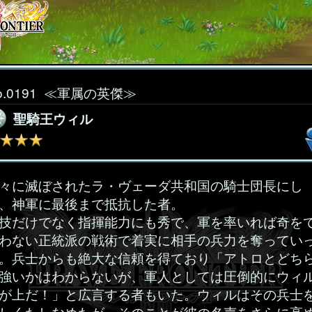
o.0191
≪軍属の英傑≫
聖騎王ウィル
々に滅ぼされたラ・ヴェーダ共和国の騎士団長にし
、神軍に最後まで抵抗した者。
技だけでなく指揮能力にも秀で、軍を率いれば奇を
わない正統派の戦術で着実に相手の兵力を奪ってい
。兵士からも絶大な信頼を得ており「アトロとどち
強いかはわからないが、軍人としては圧倒的にウィ
が上だ！」と広言する者もいた。ウィルはその兵士
しくたしなめたが、そのことが彼の名声をさらに高