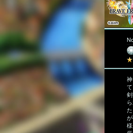
N
神
て
剣
ら
た
が
様
厳