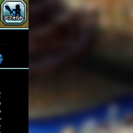
て
っ
ら
ル
を
め