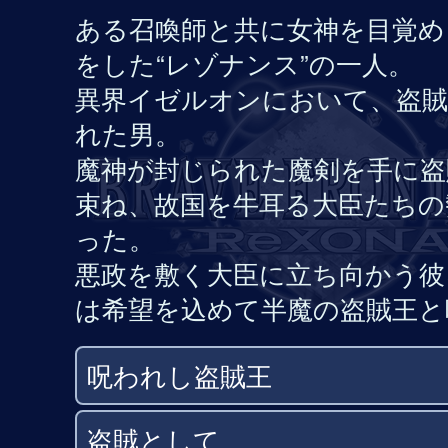
ある召喚師と共に女神を目覚め
をした“レゾナンス”の一人。
異界イゼルオンにおいて、盗賊
れた男。
魔神が封じられた魔剣を手に盗
束ね、故国を牛耳る大臣たちの
った。
悪政を敷く大臣に立ち向かう彼
は希望を込めて半魔の盗賊王と
呪われし盗賊王
盗賊として