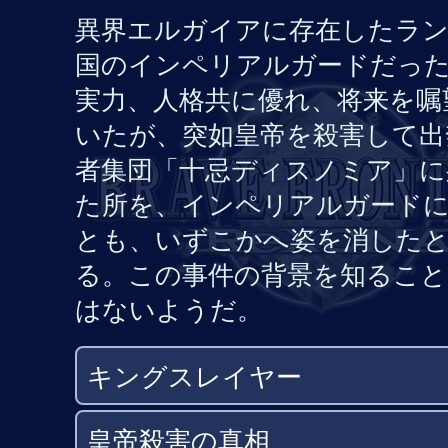
異界エルガイアに存在したラ
国のインペリアルガードだっ
実力、人格共に優れ、将来を嘱
いたが、突如皇帝を殺害して出
者集団「十忌ディスノミア」に
た所を、インペリアルガード
とも、いずこかへ姿を消した
る。この事件の背景を知ること
はないようだ。
キングスレイヤー
皇帝殺害の真相