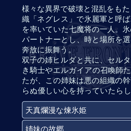
様々な異界で破壊と混乱をもた
織「ネグレス」で氷麗軍と呼ば
を率いていた七魔将の一人。氷
パートナーとし、時と場所を選
奔放に振舞う。
双子の姉ヒルダと共に、セル
き騎士やエルガイアの召喚師
たが、この姉妹は悪の組織の幹
らぬ優しい心を持っていたら
天真爛漫な煉氷姫
姉妹の故郷